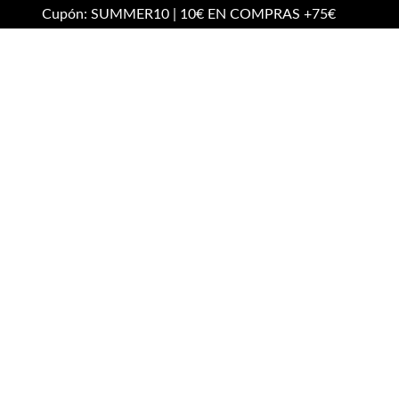
Cupón: SUMMER10 | 10€ EN COMPRAS +75€
Tu carrito está vacío.